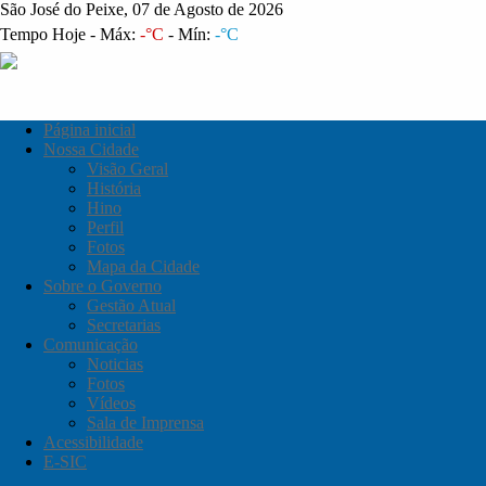
São José do Peixe, 07 de Agosto de 2026
Tempo Hoje - Máx:
-°C
- Mín:
-°C
Página inicial
Nossa Cidade
Visão Geral
História
Hino
Perfil
Fotos
Mapa da Cidade
Sobre o Governo
Gestão Atual
Secretarias
Comunicação
Noticias
Fotos
Vídeos
Sala de Imprensa
Acessibilidade
E-SIC