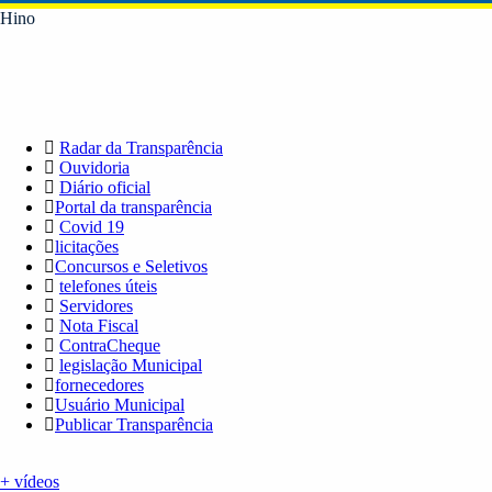
Hino
Radar da Transparência
Ouvidoria
Diário oficial
Portal da transparência
Covid 19
licitações
Concursos e Seletivos
telefones úteis
Servidores
Nota Fiscal
ContraCheque
legislação Municipal
fornecedores
Usuário Municipal
Publicar Transparência
+ vídeos