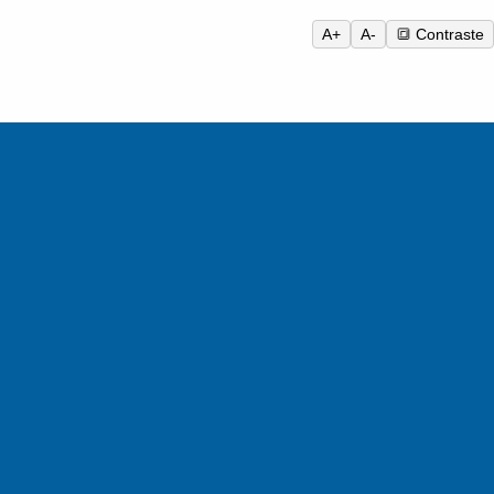
A+
A-
🔳 Contraste